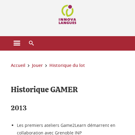
Gestion des cookies
Ouvrir le menu principal
Ouvrir le moteur de recherche
Vous êtes ici :
Accueil
Jouer
Historique du lot
Historique GAMER
2013
Les premiers ateliers Game2Learn démarrent en
collaboration avec Grenoble INP