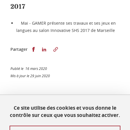
2017
Mai - GAMER présente ses travaux et ses jeux en
langues au salon Innovative SHS 2017 de Marseille
Partager sur Facebook
Partager sur LinkedIn
Partager
Publié le 16 mars 2020
Mis à jour le 29 juin 2020
Maison des Langues et des Cultures
Ce site utilise des cookies et vous donne le
Université Grenoble Alpes
contrôle sur ceux que vous souhaitez activer.
BP 25
38040 Grenoble Cedex 9
Tél. +33 (0) 4 76 82 77 48