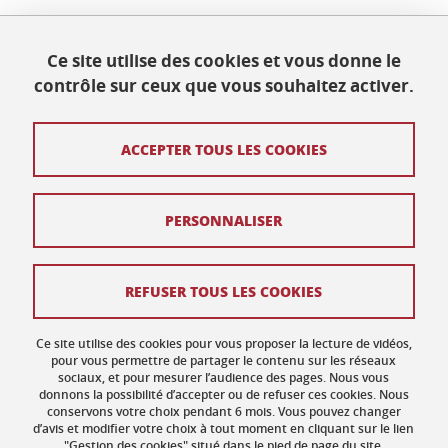
Maison des Langues et des Cultures
Ce site utilise des cookies et vous donne le
Université Grenoble Alpes
contrôle sur ceux que vous souhaitez activer.
BP 25
38040 Grenoble Cedex 9
Tél. +33 (0) 4 76 82 77 48
ACCEPTER TOUS LES COOKIES
Crédits
PERSONNALISER
Mentions légales
Plan de site
REFUSER TOUS LES COOKIES
Données personnelles
Ce site utilise des cookies pour vous proposer la lecture de vidéos,
Gestion des cookies
pour vous permettre de partager le contenu sur les réseaux
sociaux, et pour mesurer l’audience des pages. Nous vous
donnons la possibilité d’accepter ou de refuser ces cookies. Nous
Accessibilité : non conforme
conservons votre choix pendant 6 mois. Vous pouvez changer
d’avis et modifier votre choix à tout moment en cliquant sur le lien
"Gestion des cookies" situé dans le pied de page du site.