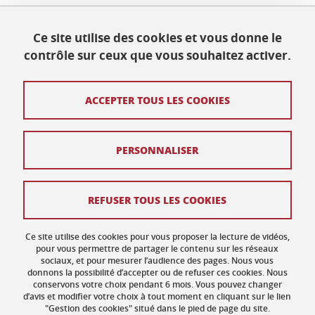
Maison des Langues et des Cultures
Ce site utilise des cookies et vous donne le
Université Grenoble Alpes
contrôle sur ceux que vous souhaitez activer.
BP 25
38040 Grenoble Cedex 9
Tél. +33 (0) 4 76 82 77 48
ACCEPTER TOUS LES COOKIES
Crédits
PERSONNALISER
Mentions légales
Plan de site
REFUSER TOUS LES COOKIES
Données personnelles
Ce site utilise des cookies pour vous proposer la lecture de vidéos,
Gestion des cookies
pour vous permettre de partager le contenu sur les réseaux
sociaux, et pour mesurer l’audience des pages. Nous vous
donnons la possibilité d’accepter ou de refuser ces cookies. Nous
Accessibilité : non conforme
conservons votre choix pendant 6 mois. Vous pouvez changer
d’avis et modifier votre choix à tout moment en cliquant sur le lien
"Gestion des cookies" situé dans le pied de page du site.