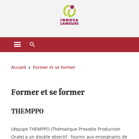
Gestion des cookies
Ouvrir le menu principal
Ouvrir le moteur de recherche
Vous êtes ici :
Accueil
Former et se former
Former et se former
THEMPPO
L’équipe THEMPPO (Thématique Prosodie Production
Orale) a un double objectif : fournir aux enseignants de