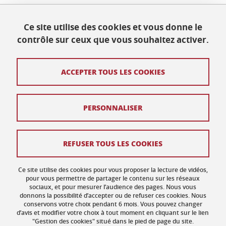
Maison des Langues et des Cultures
Ce site utilise des cookies et vous donne le
Université Grenoble Alpes
contrôle sur ceux que vous souhaitez activer.
BP 25
38040 Grenoble Cedex 9
Tél. +33 (0) 4 76 82 77 48
ACCEPTER TOUS LES COOKIES
Crédits
PERSONNALISER
Mentions légales
Plan de site
REFUSER TOUS LES COOKIES
Données personnelles
Ce site utilise des cookies pour vous proposer la lecture de vidéos,
Gestion des cookies
pour vous permettre de partager le contenu sur les réseaux
sociaux, et pour mesurer l’audience des pages. Nous vous
donnons la possibilité d’accepter ou de refuser ces cookies. Nous
Accessibilité : non conforme
conservons votre choix pendant 6 mois. Vous pouvez changer
d’avis et modifier votre choix à tout moment en cliquant sur le lien
"Gestion des cookies" situé dans le pied de page du site.