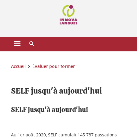
Gestion des cookies
Ouvrir le menu principal
Ouvrir le moteur de recherche
Vous êtes ici :
Accueil
Évaluer pour former
SELF jusqu'à aujourd'hui
SELF jusqu'à aujourd'hui
Au 1er août 2020, SELF cumulait 145 787 passations